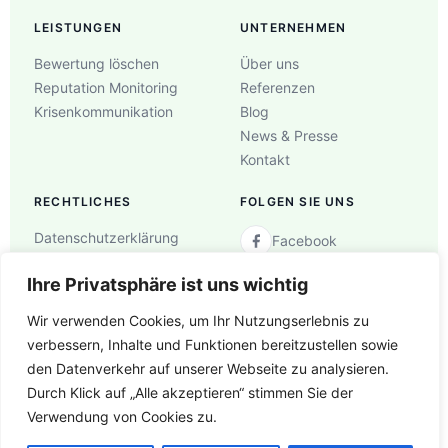
LEISTUNGEN
UNTERNEHMEN
Bewertung löschen
Über uns
Reputation Monitoring
Referenzen
Krisenkommunikation
Blog
News & Presse
Kontakt
RECHTLICHES
FOLGEN SIE UNS
Datenschutzerklärung
Facebook
AGB
Instagram
Ihre Privatsphäre ist uns wichtig
Impressum
YouTube
Wir verwenden Cookies, um Ihr Nutzungserlebnis zu
X (Twitter)
verbessern, Inhalte und Funktionen bereitzustellen sowie
den Datenverkehr auf unserer Webseite zu analysieren.
Durch Klick auf „Alle akzeptieren“ stimmen Sie der
Verwendung von Cookies zu.
©
2026
Lokalstern. Alle Rechte vorbehalten. Website von
foelite-
mbs.com