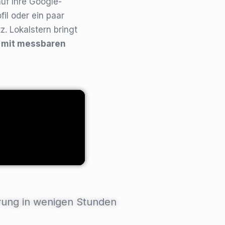
uf Ihre Google-
il oder ein paar
. Lokalstern bringt
d mit messbaren
rung in wenigen Stunden