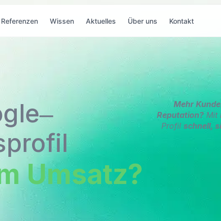
Referenzen
Wissen
Aktuelles
Über uns
Kontakt
ogle‒
Mehr Kunde
Reputation?
Mit
Profil
schnell, s
profil
em Umsatz?