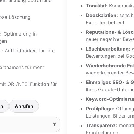
Einreichung betroffener
Tonalität:
Kommunikat
Deeskalation:
sensib
ose Löschung
Experten betreut
Reputations- & Lösc
-Optimierung in
neuer negativer Bew
gen
Löschbearbeitung:
w
e Auffindbarkeit für Ihre
Bewertungen bei Go
Wiederkehrende Fäl
ortnamens für mehr
wiederkehrender Be
Einmaliges SEO- & 
it QR-/NFC-Funktion für
Ihres Google-Untern
Keyword-Optimieru
en
Anrufen
Profilpflege:
Öffnungs
Leistungen, Bilder u
Transparenz:
monatl
Empfehlungen