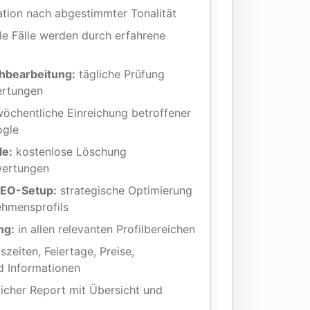
ion nach abgestimmter Tonalität
le Fälle werden durch erfahrene
hbearbeitung:
tägliche Prüfung
ertungen
öchentliche Einreichung betroffener
ogle
le:
kostenlose Löschung
wertungen
GEO-Setup:
strategische Optimierung
ehmensprofils
ng:
in allen relevanten Profilbereichen
zeiten, Feiertage, Preise,
nd Informationen
icher Report mit Übersicht und