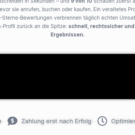
tscheiden in Sekunden – und
9 von 10
schauen zuerst a
vor sie anrufen, buchen oder kaufen. Ein veraltetes Prof
1-Sterne-Bewertungen verbrennen täglich echten Umsatz
Profil zurück an die Spitze:
schnell, rechtssicher un
Ergebnissen.
e
Zahlung erst nach Erfolg
Optimie