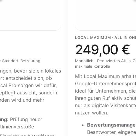
LOCAL MAXIMUM · ALL IN ON
249,00 €
lle Standort-Betreuung
Monatlich · Reduziertes All-in-
maximale Kontrolle
gen, bevor sie ein lokales
Mit Local Maximum erhalte
t entscheidet sich, ob
Google-Unternehmensprofil
ocal Pro sorgen wir dafür,
ideal für Unternehmen, di
epflegt aussieht, sondern
ihren guten Ruf aktiv sch
unden wird und mehr
nur als digitale Visitenka
nutzen wollen.
ung:
Prüfung neuer
Bewertungsmanage
tlinienverstöße
Beantworten eingeh