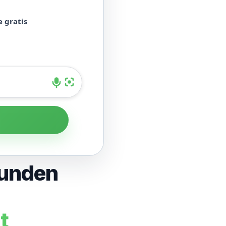
 gratis
men suchen
Kunden
t