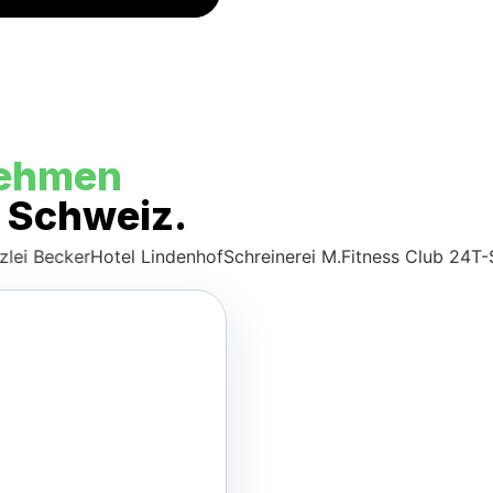
nehmen
r Schweiz.
cker
Hotel Lindenhof
Schreinerei M.
Fitness Club 24
T-Service 