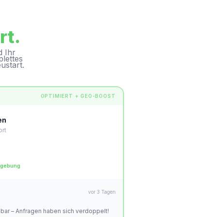
rt.
d Ihr
plettes
ustart.
OPTIMIERT + GEO-BOOST
en
ort
mgebung
vor 3 Tagen
dbar – Anfragen haben sich verdoppelt!