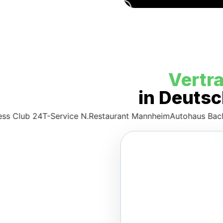
Vertr
in Deutsc
b 24
T-Service N.
Restaurant Mannheim
Autohaus Bachmann
P