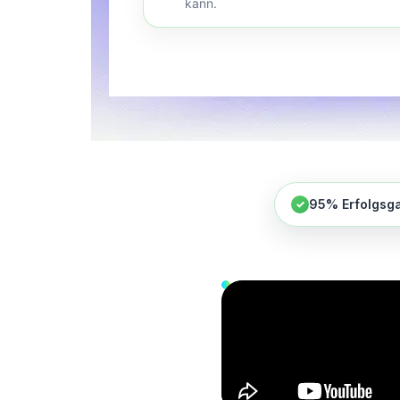
kann.
95% Erfolgsga
✓