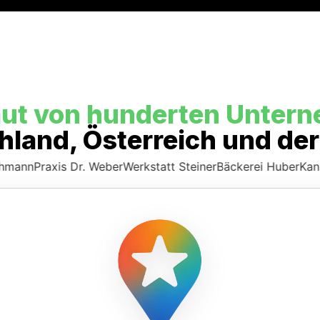
aut von hunderten Unter
hland, Österreich und de
raxis Dr. Weber
Werkstatt Steiner
Bäckerei Huber
Kanzlei Be