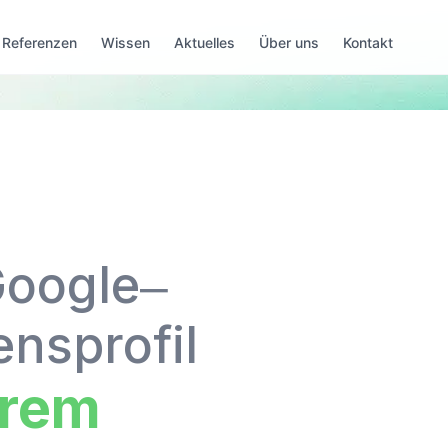
Referenzen
Wissen
Aktuelles
Über uns
Kontakt
Google‒
nsprofil
hrem