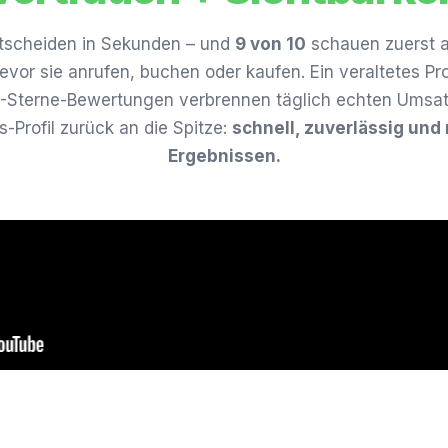
tscheiden in Sekunden – und
9 von 10
schauen zuerst a
vor sie anrufen, buchen oder kaufen. Ein veraltetes Prof
1-Sterne-Bewertungen verbrennen täglich echten Umsatz
-Profil zurück an die Spitze:
schnell, zuverlässig und
Ergebnissen.