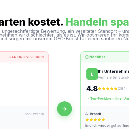
rten kostet.
Handeln spa
 ungerechtfertigte Bewertung, ein veralteter Standort – un
ehmen wirkt schlechter, als es ist. Wir optimieren Ihr kom
 und sorgen mit unserem GEO-Boost für einen sauberen Ne
Nachher
RANKING VERLOREN
Ihr Unternehm
L
Verifizierter Stand
4.8
(284)
✓ Top-Position in Ihrer U
A. Brandt
vor 2 Wochen
Endlich wieder gut auffin