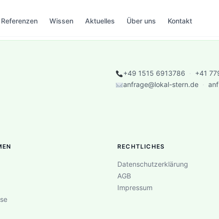
Referenzen
Wissen
Aktuelles
Über uns
Kontakt
+49 1515 6913786
·
+41 77
anfrage@lokal-stern.de
·
anf
MEN
RECHTLICHES
Datenschutzerklärung
AGB
Impressum
se