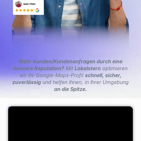
Mehr Kunden/Kundenanfragen durch eine
bessere Reputation?
Mit
Lokalstern
optimieren
wir Ihr Google-Maps-Profil
schnell, sicher,
zuverlässig
und helfen Ihnen, in Ihrer Umgebung
an die Spitze.