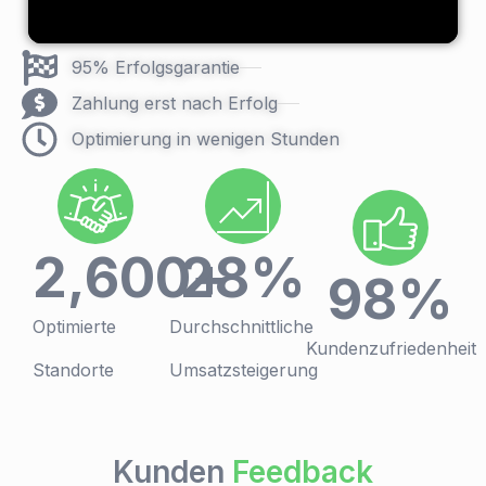
95% Erfolgsgarantie
Zahlung erst nach Erfolg
Optimierung in wenigen Stunden
2,600
28
+
%
98
%
Optimierte
Durchschnittliche
Kundenzufriedenheit
Standorte
Umsatzsteigerung
Kunden
Feedback