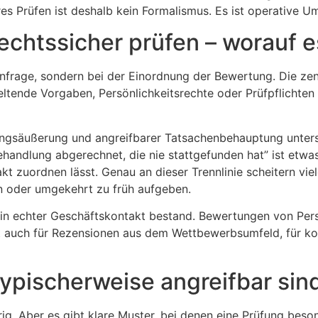
s Prüfen ist deshalb kein Formalismus. Es ist operative U
chtssicher prüfen – worauf e
anfrage, sondern bei der Einordnung der Bewertung. Die zent
geltende Vorgaben, Persönlichkeitsrechte oder Prüfpflichten
ungsäußerung und angreifbarer Tatsachenbehauptung untersc
Behandlung abgerechnet, die nie stattgefunden hat” ist etw
t zuordnen lässt. Genau an dieser Trennlinie scheitern vie
n oder umgekehrt zu früh aufgeben.
 ein echter Geschäftskontakt bestand. Bewertungen von Per
lt auch für Rezensionen aus dem Wettbewerbsumfeld, für koo
pischerweise angreifbar sin
ig. Aber es gibt klare Muster, bei denen eine Prüfung beson