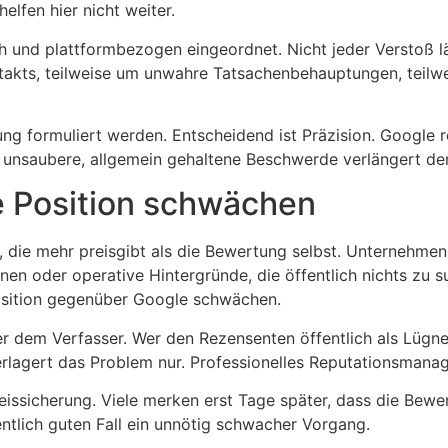
lfen hier nicht weiter.
sch und plattformbezogen eingeordnet. Nicht jeder Verstoß l
kts, teilweise um unwahre Tatsachenbehauptungen, teilweis
ng formuliert werden. Entscheidend ist Präzision. Google 
e unsaubere, allgemein gehaltene Beschwerde verlängert den
re Position schwächen
t, die mehr preisgibt als die Bewertung selbst. Unternehme
nen oder operative Hintergründe, die öffentlich nichts zu 
osition gegenüber Google schwächen.
ber dem Verfasser. Wer den Rezensenten öffentlich als Lügn
lagert das Problem nur. Professionelles Reputationsmanage
eweissicherung. Viele merken erst Tage später, dass die Bew
ntlich guten Fall ein unnötig schwacher Vorgang.