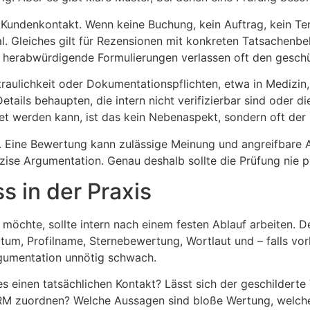
Kundenkontakt. Wenn keine Buchung, kein Auftrag, kein Ter
ial. Gleiches gilt für Rezensionen mit konkreten Tatsachenb
 herabwürdigende Formulierungen verlassen oft den geschütz
traulichkeit oder Dokumentationspflichten, etwa in Medizi
ils behaupten, die intern nicht verifizierbar sind oder die
t werden kann, ist das kein Nebenaspekt, sondern oft der
n. Eine Bewertung kann zulässige Meinung und angreifbare 
ise Argumentation. Genau deshalb sollte die Prüfung nie 
s in der Praxis
chte, sollte intern nach einem festen Ablauf arbeiten. Der
m, Profilname, Sternebewertung, Wortlaut und – falls vorh
gumentation unnötig schwach.
s einen tatsächlichen Kontakt? Lässt sich der geschilderte
RM zuordnen? Welche Aussagen sind bloße Wertung, welche