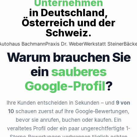
Unternehmen
in Deutschland,
Österreich und der
Schweiz.
 Bachmann
Praxis Dr. Weber
Werkstatt Steiner
Bäckerei Hube
Warum brauchen Sie
ein
sauberes
Google-Profil
?
Ihre Kunden entscheiden in Sekunden – und
9 von
10
schauen zuerst auf Ihre Google-Bewertungen,
bevor sie anrufen, buchen oder kaufen. Ein
veraltetes Profil oder ein paar ungerechtfertigte 1-