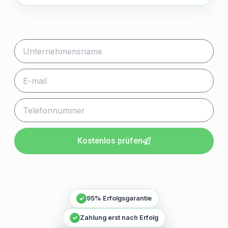
+49 1515 6913786
anfrage@lokal-stern.de
Kostenlos prüfen
✓
95% Erfolgsgarantie
✓
Zahlung erst nach Erfolg