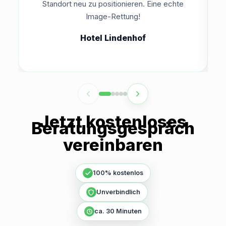
Standort neu zu positionieren. Eine echte
Image-Rettung!
Hotel Lindenhof
Jetzt kostenloses
Beratungsgespräch
vereinbaren
100% kostenlos
Unverbindlich
ca. 30 Minuten