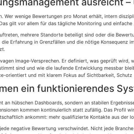
ungsmanagement ausreicht – 
. Wer wenige Bewertungen pro Monat erhält, intern disziplin
Das gilt vor allem für das tägliche Monitoring und einfache 
treten, mehrere Standorte beteiligt sind oder die Bewertu
t, die Erfahrung in Grenzfällen und die nötige Konsequenz im
zt.
 vagen Image-Versprechen. Er definiert, was geprüft wird, wi
timmt sind und wie die laufende Entwicklung messbar bleibt
ce-orientiert und mit klarem Fokus auf Sichtbarkeit, Schut
men ein funktionierendes Sy
t an hübschen Dashboards, sondern an stabilen Ergebniss
ensionen kommen kontinuierlich statt zufällig. Das Profil wi
tschaftlich ankommt: mehr qualifizierte Kontakte aus der l
cht jede negative Bewertung verschwindet. Nicht jede Branc