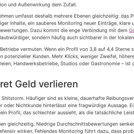
rsion und Außenwirkung dem Zufall.
en umfasst deshalb mehrere Ebenen gleichzeitig: das Prüf
iger Inhalte, ein sauberes Monitoring neuer Einträge, klare
r Bewertungen. Dazu kommt die enge Verbindung mit dem
Go
glaubwürdiger, sondern häufig auch sichtbarer in der lokale
 Betriebe vermuten. Wenn ein Profil von 3,8 auf 4,4 Sterne s
 potenzieller Kunden. Mehr Klicks, weniger Zweifel, höher
eien, Handwerksbetriebe, Studios oder Gastronomie – ist d
t Geld verlieren
Shitstorm. Häufiger sind es kleine, dauerhafte Reibungsverl
der Nichtkunde hinterlässt eine fragwürdige Aussage. Ein 
n Profil, das schlechter aussieht, als die tatsächliche Leist
en gleichzeitig. Niedrige Durchschnittsbewertungen senken
efensiv wirken. Fehlendes Monitoring führt dazu, dass pro