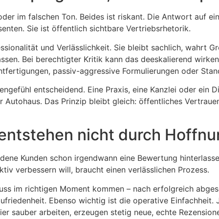
der im falschen Ton. Beides ist riskant. Die Antwort auf ei
nten. Sie ist öffentlich sichtbare Vertriebsrhetorik.
essionalität und Verlässlichkeit. Sie bleibt sachlich, wahr
ssen. Bei berechtigter Kritik kann das deeskalierend wirken
chtfertigungen, passiv-aggressive Formulierungen oder Stan
engefühl entscheidend. Eine Praxis, eine Kanzlei oder ein D
 Autohaus. Das Prinzip bleibt gleich: öffentliches Vertrau
entstehen nicht durch Hoffn
edene Kunden schon irgendwann eine Bewertung hinterlassen
iv verbessern will, braucht einen verlässlichen Prozess.
uss im richtigen Moment kommen – nach erfolgreich abgesc
ufriedenheit. Ebenso wichtig ist die operative Einfachheit
er sauber arbeiten, erzeugen stetig neue, echte Rezensione